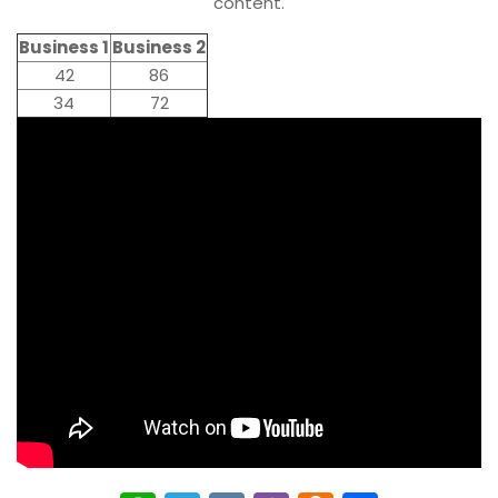
content.
Business 1
Business 2
42
86
34
72