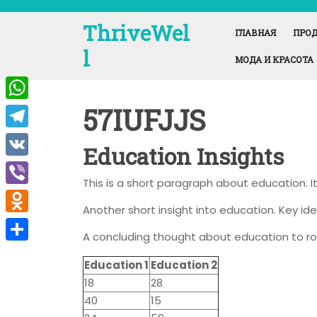
Перейти
к
ThriveWel
ГЛАВНАЯ
ПРОД
содержимому
l
МОДА И КРАСОТА
57IUFJJS
W
h
T
Education Insights
a
e
V
t
This is a short paragraph about education. 
l
K
V
s
e
Another short insight into education. Key ide
i
A
O
g
A concluding thought about education to ro
b
p
d
r
О
e
Education 1
Education 2
p
n
a
т
18
28
r
o
m
п
40
15
k