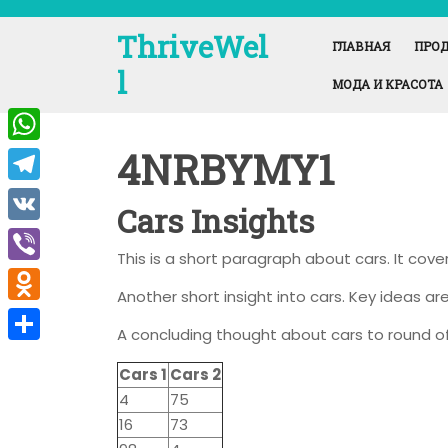
Перейти
к
ThriveWel
ГЛАВНАЯ
ПРОД
содержимому
l
МОДА И КРАСОТА
4NRBYMY1
W
h
T
Cars Insights
a
e
V
t
This is a short paragraph about cars. It cov
l
K
V
s
e
Another short insight into cars. Key ideas are
i
A
O
g
A concluding thought about cars to round of
b
p
d
r
О
e
Cars 1
Cars 2
p
n
a
т
4
75
r
o
m
п
16
73
k