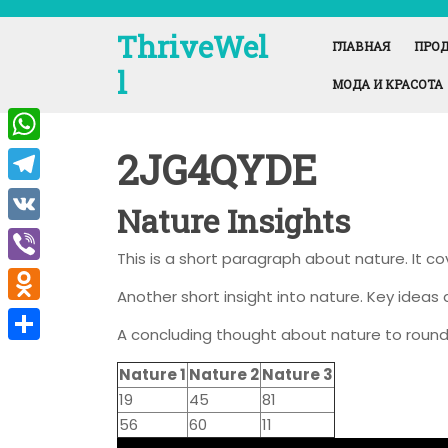
Перейти
к
ThriveWel
ГЛАВНАЯ
ПРОД
содержимому
l
МОДА И КРАСОТА
2JG4QYDE
W
h
T
Nature Insights
a
e
V
t
This is a short paragraph about nature. It c
l
K
V
s
e
Another short insight into nature. Key ideas 
i
A
O
g
A concluding thought about nature to round
b
p
d
r
О
e
Nature 1
Nature 2
Nature 3
p
n
a
т
19
45
81
r
o
m
п
56
60
11
k