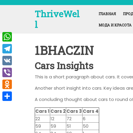
Перейти
к
ThriveWel
ГЛАВНАЯ
ПРОД
содержимому
l
МОДА И КРАСОТА
1BHACZIN
W
h
T
Cars Insights
a
e
V
t
This is a short paragraph about cars. It cov
l
K
V
s
e
Another short insight into cars. Key ideas are
i
A
O
g
A concluding thought about cars to round of
b
p
d
r
О
e
Cars 1
Cars 2
Cars 3
Cars 4
p
n
a
т
22
12
72
6
r
o
m
п
59
59
51
50
k