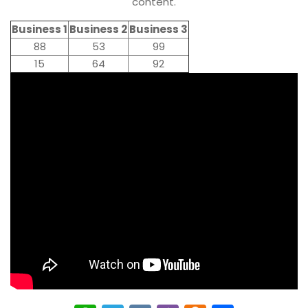
content.
Business 1
Business 2
Business 3
88
53
99
15
64
92