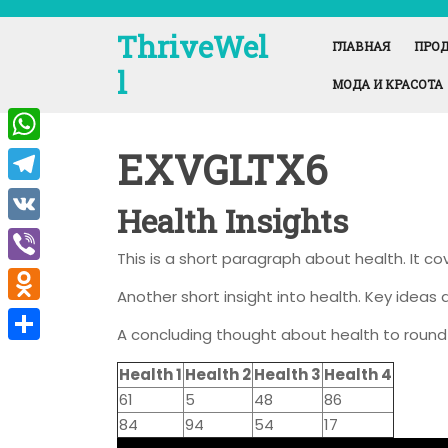
Перейти
к
ThriveWel
ГЛАВНАЯ
ПРОД
содержимому
l
МОДА И КРАСОТА
EXVGLTX6
W
h
T
Health Insights
a
e
V
t
This is a short paragraph about health. It c
l
K
V
s
e
Another short insight into health. Key ideas a
i
A
O
g
A concluding thought about health to round 
b
p
d
r
О
e
Health 1
Health 2
Health 3
Health 4
p
n
a
т
61
5
48
86
r
o
m
п
84
94
54
17
k