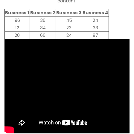
content.
Business 1
Business 2
Business 3
Business 4
96
36
45
24
12
34
23
33
20
66
24
97