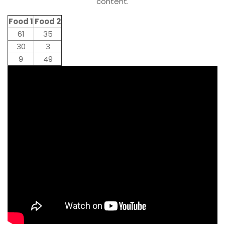
content.
Food 1
Food 2
61
35
30
3
9
49