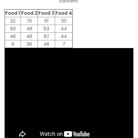
content.
Food 1
Food 2
Food 3
Food 4
22
76
61
30
60
49
53
44
46
46
87
44
9
36
48
7