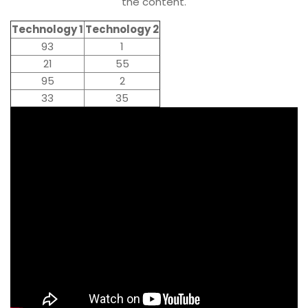
the content.
Technology 1
Technology 2
93
1
21
55
95
2
33
35