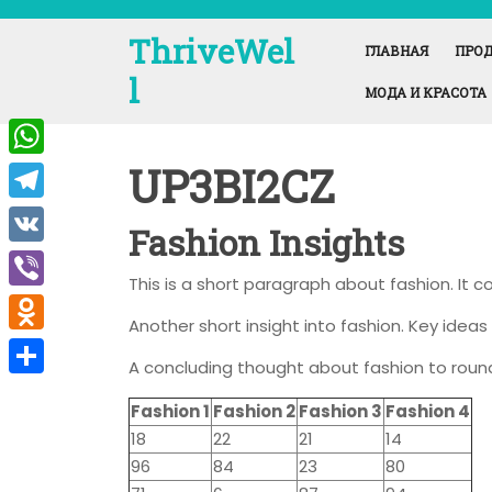
Перейти
к
ThriveWel
ГЛАВНАЯ
ПРОД
содержимому
l
МОДА И КРАСОТА
UP3BI2CZ
W
h
T
Fashion Insights
a
e
V
t
This is a short paragraph about fashion. It 
l
K
V
s
e
Another short insight into fashion. Key ideas 
i
A
O
g
A concluding thought about fashion to round
b
p
d
r
О
e
Fashion 1
Fashion 2
Fashion 3
Fashion 4
p
n
a
т
18
22
21
14
r
o
m
п
96
84
23
80
k