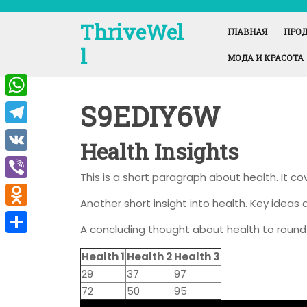
Перейти
к
ThriveWel
ГЛАВНАЯ
ПРОД
содержимому
l
МОДА И КРАСОТА
S9EDIY6W
W
h
T
Health Insights
a
e
V
t
This is a short paragraph about health. It c
l
K
V
s
e
Another short insight into health. Key ideas a
i
A
O
g
A concluding thought about health to round 
b
p
d
r
О
e
Health 1
Health 2
Health 3
p
n
a
т
29
37
97
r
o
m
п
72
50
95
k