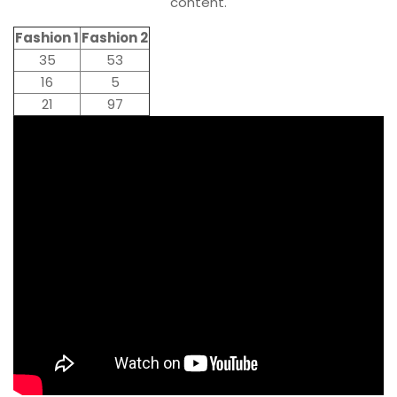
content.
Fashion 1
Fashion 2
35
53
16
5
21
97