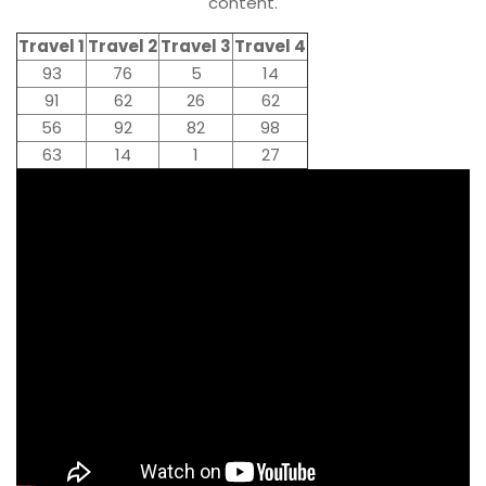
content.
Travel 1
Travel 2
Travel 3
Travel 4
93
76
5
14
91
62
26
62
56
92
82
98
63
14
1
27