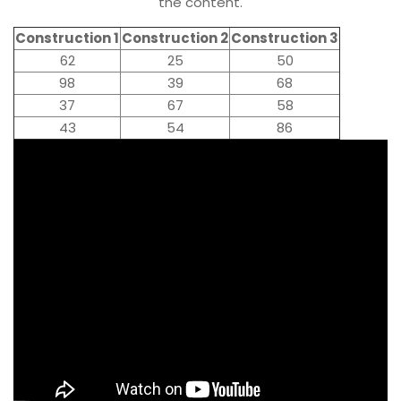
the content.
Construction 1
Construction 2
Construction 3
62
25
50
98
39
68
37
67
58
43
54
86