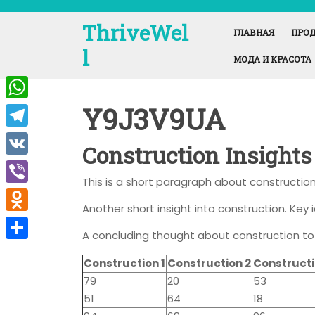
Перейти
к
ThriveWel
ГЛАВНАЯ
ПРОД
содержимому
l
МОДА И КРАСОТА
Y9J3V9UA
W
h
T
Construction Insights
a
e
V
t
This is a short paragraph about construction
l
K
V
s
e
Another short insight into construction. Key 
i
A
O
g
A concluding thought about construction to
b
p
d
r
О
e
Construction 1
Construction 2
Constructi
p
n
a
т
79
20
53
r
o
m
п
51
64
18
k