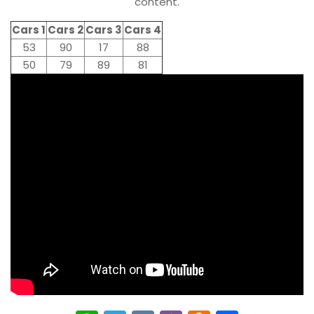
content.
Cars 1
Cars 2
Cars 3
Cars 4
53
90
17
88
50
79
89
81