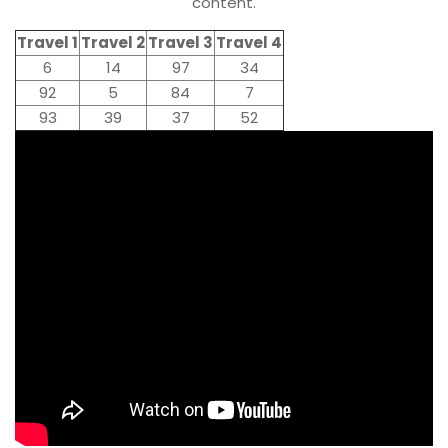
content.
Travel 1
Travel 2
Travel 3
Travel 4
6
14
97
34
92
5
84
7
93
39
37
52