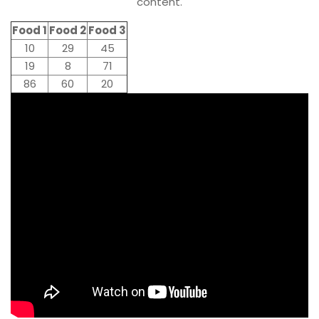
content.
Food 1
Food 2
Food 3
10
29
45
19
8
71
86
60
20