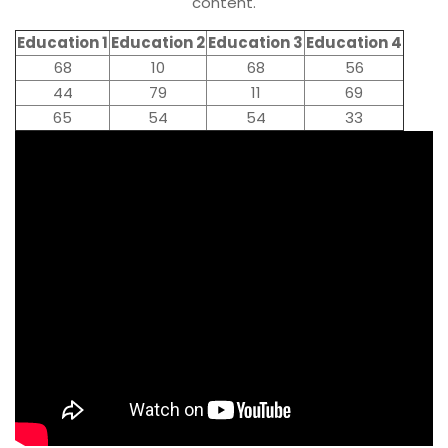
content.
Education 1
Education 2
Education 3
Education 4
68
10
68
56
44
79
11
69
65
54
54
33