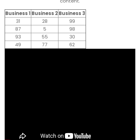
content.
Business 1
Business 2
Business 3
31
28
99
87
5
98
93
55
30
49
77
62