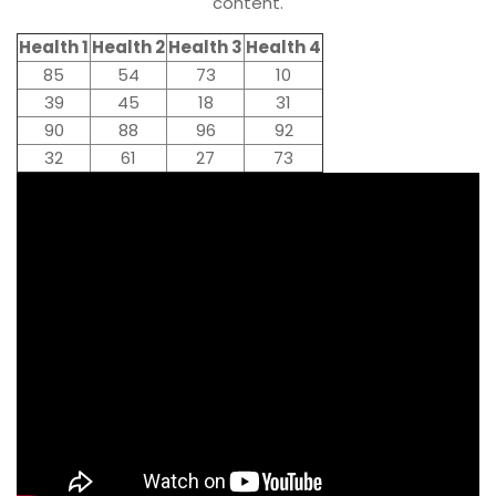
content.
Health 1
Health 2
Health 3
Health 4
85
54
73
10
39
45
18
31
90
88
96
92
32
61
27
73