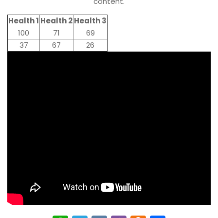
content.
Health 1
Health 2
Health 3
100
71
69
37
67
26