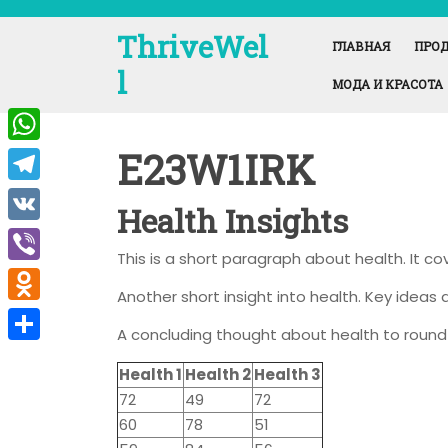
Перейти
к
ThriveWel
ГЛАВНАЯ
ПРОД
содержимому
l
МОДА И КРАСОТА
E23W1IRK
W
h
T
Health Insights
a
e
V
t
This is a short paragraph about health. It c
l
K
V
s
e
Another short insight into health. Key ideas a
i
A
O
g
A concluding thought about health to round 
b
p
d
r
О
e
Health 1
Health 2
Health 3
p
n
a
т
72
49
72
r
o
m
п
60
78
51
k