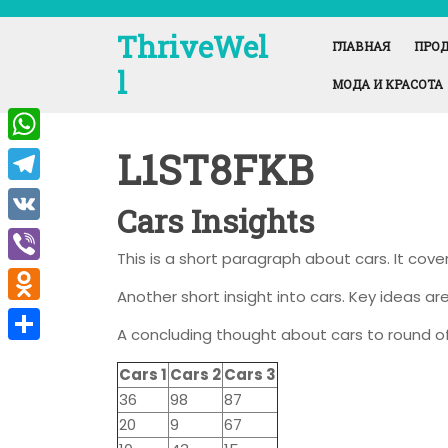
Перейти
к
ThriveWel
ГЛАВНАЯ
ПРОД
содержимому
l
МОДА И КРАСОТА
L1ST8FKB
W
h
T
Cars Insights
a
e
V
t
This is a short paragraph about cars. It cov
l
K
V
s
e
Another short insight into cars. Key ideas are
i
A
O
g
A concluding thought about cars to round of
b
p
d
r
О
e
Cars 1
Cars 2
Cars 3
p
n
a
т
36
98
87
r
o
m
п
20
9
67
k