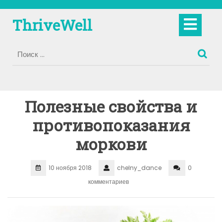
Перейти
к
Кно
ThriveWell
содержимому
Отк
Полезные свойства и
противопоказания
моркови
10 ноября 2018
chelny_dance
0
комментариев