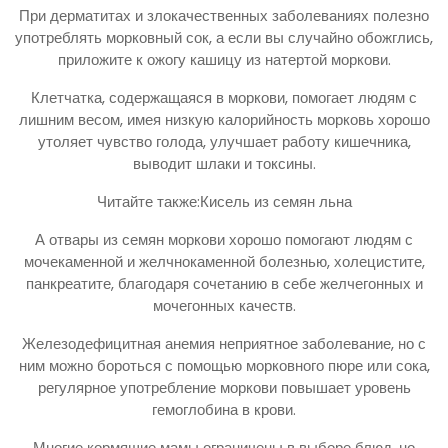
При дерматитах и злокачественных заболеваниях полезно
употреблять морковный сок, а если вы случайно обожглись,
приложите к ожогу кашицу из натертой моркови.
Клетчатка, содержащаяся в моркови, помогает людям с
лишним весом, имея низкую калорийность морковь хорошо
утоляет чувство голода, улучшает работу кишечника,
выводит шлаки и токсины.
Читайте также:Кисель из семян льна
А отвары из семян моркови хорошо помогают людям с
мочекаменной и желчнокаменной болезнью, холецистите,
панкреатите, благодаря сочетанию в себе желчегонных и
мочегонных качеств.
Железодефицитная анемия неприятное заболевание, но с
ним можно бороться с помощью морковного пюре или сока,
регулярное употребление моркови повышает уровень
гемоглобина в крови.
Многие кормящие мамы ограничены в выборе блюд, но