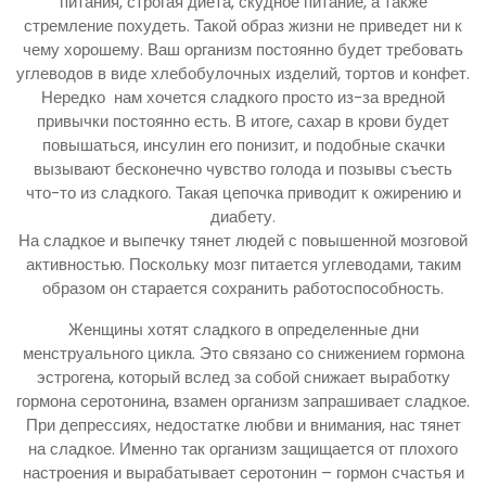
питания, строгая диета, скудное питание, а также
стремление похудеть. Такой образ жизни не приведет ни к
чему хорошему. Ваш организм постоянно будет требовать
углеводов в виде хлебобулочных изделий, тортов и конфет.
Нередко нам хочется сладкого просто из-за вредной
привычки постоянно есть. В итоге, сахар в крови будет
повышаться, инсулин его понизит, и подобные скачки
вызывают бесконечно чувство голода и позывы съесть
что-то из сладкого. Такая цепочка приводит к ожирению и
диабету.
На сладкое и выпечку тянет людей с повышенной мозговой
активностью. Поскольку мозг питается углеводами, таким
образом он старается сохранить работоспособность.
Женщины хотят сладкого в определенные дни
менструального цикла. Это связано со снижением гормона
эстрогена, который вслед за собой снижает выработку
гормона серотонина, взамен организм запрашивает сладкое.
При депрессиях, недостатке любви и внимания, нас тянет
на сладкое. Именно так организм защищается от плохого
настроения и вырабатывает серотонин – гормон счастья и