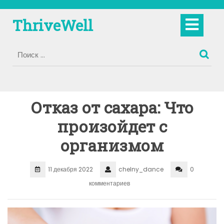
Перейти
к
Кно
ThriveWell
содержимому
Отк
Отказ от сахара: Что
произойдет с
организмом
11 декабря 2022
chelny_dance
0
комментариев