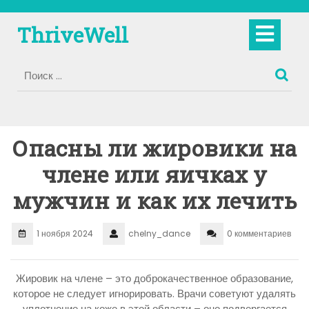
Перейти
к
Кно
ThriveWell
содержимому
Отк
Опасны ли жировики на
члене или яичках у
мужчин и как их лечить
1 ноября 2024
chelny_dance
0 комментариев
Жировик на члене – это доброкачественное образование,
которое не следует игнорировать. Врачи советуют удалять
уплотнение на коже в этой области – оно подвергается