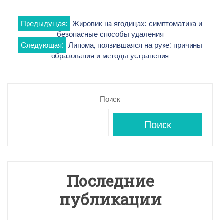
Навигация
Предыдущая:
Жировик на ягодицах: симптоматика и
безопасные способы удаления
по
Следующая:
Липома, появившаяся на руке: причины
образования и методы устранения
записям
Поиск
Поиск
Последние
публикации