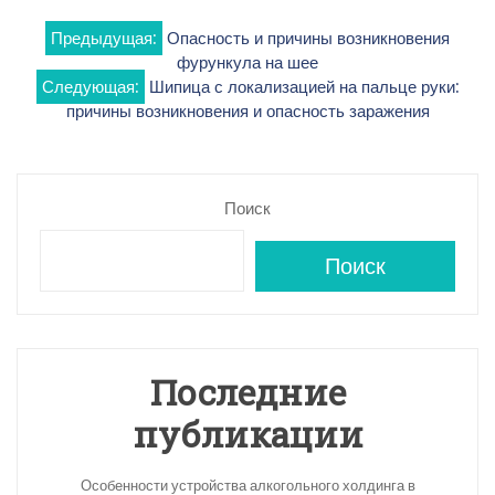
Навигация
Предыдущая:
Опасность и причины возникновения
фурункула на шее
по
Следующая:
Шипица с локализацией на пальце руки:
причины возникновения и опасность заражения
записям
Поиск
Поиск
Последние
публикации
Особенности устройства алкогольного холдинга в