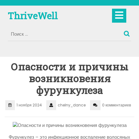
Перейти
к
Кно
ThriveWell
содержимому
Отк
Опасности и причины
возникновения
фурункулеза
1 ноября 2024
chelny_dance
0 комментариев
Фурункулез – это инфекционное воспаление волосяных