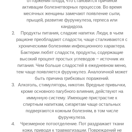
отторжения плода, что становится причиной
активации болезнетворных процессов. Во время
месячных женщины замечают появление сыпи,
прыщей, развитие фурункулеза, герпеса или
кандидоза.
Продукты питания, сладкие напитки. Люди, в чьем
рационе преобладают сладости, чаще сталкиваются с
хроническими болезнями инфекционного характера.
Бактерии любят сладости, продукты, содержащие
высокий процент простых углеводов – источник их
питания. Чем больше сладостей в ежедневном меню,
тем чаще появляется фурункулез. Аналогичной может
быть причина грибковых поражений.
Алкоголь, стимуляторы, никотин. Вредные привычки,
кроме основного пагубного влияния, действуют на
иммунную систему. Имеющие пристрастие к
спиртным напиткам, сигаретам чаще остальных
подвергаются кожным болезням, в том числе
фурункулеза.
Чрезмерное потоотделение. Пот раздражает ткани
кожи, приводя к травматизации. Повреждений не