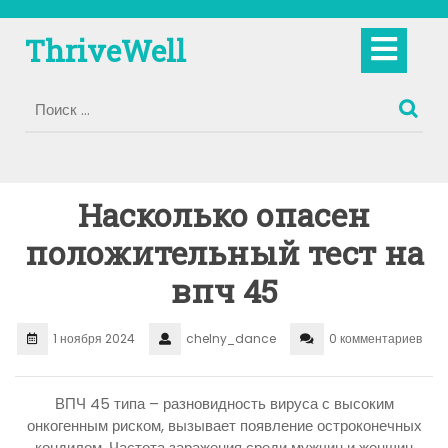
Перейти
к
Кно
ThriveWell
содержимому
Отк
Насколько опасен
положительный тест на
впч 45
1 ноября 2024
chelny_dance
0 комментариев
ВПЧ 45 типа – разновидность вируса с высоким
онкогенным риском, вызывает появление остроконечных
кондилом. Частота заражения среди мужчин и женщин