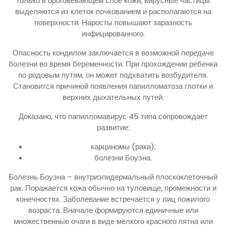
только в ороговевающем слое кожи, вирусные частицы
выделяются из клеток почкованием и располагаются на
поверхности. Наросты повышают заразность
инфицированного.
Опасность кондилом заключается в возможной передаче
болезни во время беременности. При прохождении ребенка
по родовым путям, он может подхватить возбудителя.
Становится причиной появления папилломатоза глотки и
верхних дыхательных путей.
Доказано, что папилломавирус 45 типа сопровождает
развитие:
карциномы (рака);
болезни Боуэна.
Болезнь Боуэна – внутриэпидермальный плоскоклеточный
рак. Поражается кожа обычно на туловище, промежности и
конечностях. Заболевание встречается у лиц пожилого
возраста. Вначале формируются единичные или
множественные очаги в виде мелкого красного пятна или