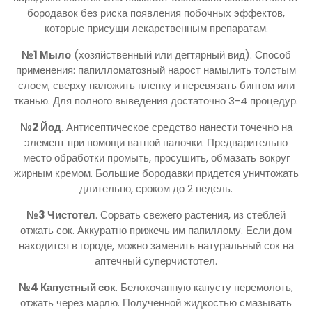
бородавок без риска появления побочных эффектов,
которые присущи лекарственным препаратам.
№1 Мыло
(хозяйственный или дегтярный вид). Способ
применения: папилломатозный нарост намылить толстым
слоем, сверху наложить пленку и перевязать бинтом или
тканью. Для полного выведения достаточно 3-4 процедур.
№2 Йод
. Антисептическое средство нанести точечно на
элемент при помощи ватной палочки. Предварительно
место обработки промыть, просушить, обмазать вокруг
жирным кремом. Большие бородавки придется уничтожать
длительно, сроком до 2 недель.
№3 Чистотел
. Сорвать свежего растения, из стеблей
отжать сок. Аккуратно прижечь им папиллому. Если дом
находится в городе, можно заменить натуральный сок на
аптечный суперчистотел.
№4 Капустный сок
. Белокочанную капусту перемолоть,
отжать через марлю. Полученной жидкостью смазывать