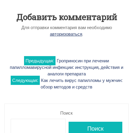
Добавить комментарий
Для отправки комментария вам необходимо
авторизоваться
.
Навигация
Предыдущая:
Гроприносин при лечении
папилломавирусной инфекции: инструкция, действия и
по
аналоги препарата
Следующая:
Как лечить вирус папилломы у мужчин:
записям
обзор методов и средств
Поиск
Поиск