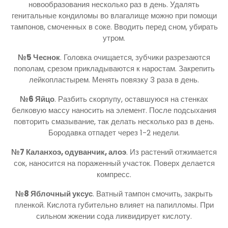
новообразования несколько раз в день. Удалять
генитальные кондиломы во влагалище можно при помощи
тампонов, смоченных в соке. Вводить перед сном, убирать
утром.
№5 Чеснок
. Головка очищается, зубчики разрезаются
пополам, срезом прикладываются к наростам. Закрепить
лейкопластырем. Менять повязку 3 раза в день.
№6 Яйцо
. Разбить скорлупу, оставшуюся на стенках
белковую массу наносить на элемент. После подсыхания
повторить смазывание, так делать несколько раз в день.
Бородавка отпадет через 1-2 недели.
№7 Каланхоэ, одуванчик, алоэ
. Из растений отжимается
сок, наносится на пораженный участок. Поверх делается
компресс.
№8 Яблочный уксус
. Ватный тампон смочить, закрыть
пленкой. Кислота губительно влияет на папилломы. При
сильном жжении сода ликвидирует кислоту.