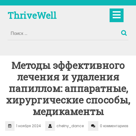
Перейти
к
Кно
ThriveWell
содержимому
Отк
Методы эффективного
лечения и удаления
папиллом: аппаратные,
хирургические способы,
медикаменты
1 ноября 2024
chelny_dance
0 комментариев