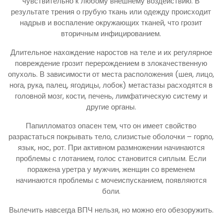
чувствительно к любому внешнему воздействию. В
результате трения о грубую ткань или одежду происходит
надрыв и воспаление окружающих тканей, что грозит
вторичным инфицированием.
Длительное нахождение наростов на теле и их регулярное
повреждение грозит перерождением в злокачественную
опухоль. В зависимости от места расположения (шея, лицо,
нога, рука, палец, ягодицы, лобок) метастазы расходятся в
головной мозг, кости, печень, лимфатическую систему и
другие органы.
Папилломатоз опасен тем, что он имеет свойство
разрастаться покрывать тело, слизистые оболочки – горло,
язык, нос, рот. При активном размножении начинаются
проблемы с глотанием, голос становится сиплым. Если
поражена уретра у мужчин, женщин со временем
начинаются проблемы с мочеиспусканием, появляются
боли.
Вылечить навсегда ВПЧ нельзя, но можно его обезоружить.