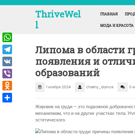
Перейти
к
ThriveWel
ГЛАВНАЯ
ПРОД
содержимому
l
МОДА И КРАСОТА
Липома в области 
W
h
появления и отлич
T
a
e
образований
V
t
l
K
V
s
1 ноября 2024
chelny_dance
0 
e
i
A
O
g
b
p
d
Жировик на груди – это подкожное доброкачес
r
О
e
механизмам, что и на других участках тела. У
p
n
a
т
эстетического.
r
o
m
п
k