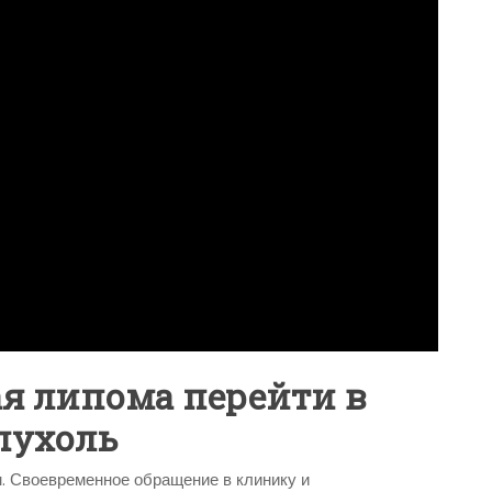
ая липома перейти в
пухоль
 Своевременное обращение в клинику и