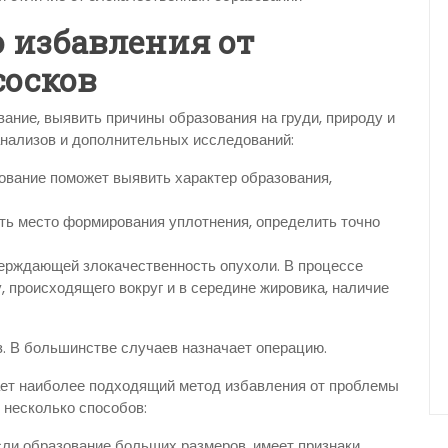
 избавления от
сосков
ание, выявить причины образования на груди, природу и
 анализов и дополнительных исследований:
ование поможет выявить характер образования,
ь место формирования уплотнения, определить точно
верждающей злокачественность опухоли. В процессе
, происходящего вокруг и в середине жировика, наличие
з. В большинстве случаев назначает операцию.
ает наиболее подходящий метод избавления от проблемы
 несколько способов:
сли образование больших размеров, имеет признаки