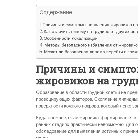
р
l
а
Содержание
a
в
Причины и симптомы появления жировиков на
s
и
Как отличить липому на грудине от других оп
s
Особенности локализации
т
Методы безопасного избавления от жировиков
n
ь
Может ли безопасная липома перейти в злок
i
Причины и симпто
k
жировиков на груд
i
Образование в области грудной клетки не пред
провоцирующих факторов. Скопление липидных
поверхности кожного покрова, который легко з
Куда сложнее, если жировик сформировался в 
ранних стадиях практически невозможно. Для 
обследование для выявления истинных причин
груди: