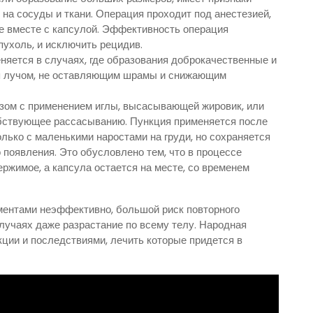
на сосуды и ткани. Операция проходит под анестезией,
ие вместе с капсулой. Эффективность операция
пухоль, и исключить рецидив.
няется в случаях, где образования доброкачественные и
ся лучом, не оставляющим шрамы и снижающим
зом с применением иглы, высасывающей жировик, или
бствующее рассасыванию. Пункция применяется после
лько с маленькими наростами на груди, но сохраняется
 появления. Это обусловлено тем, что в процессе
ржимое, а капсула остается на месте, со временем
ентами неэффективно, большой риск повторного
лучаях даже разрастание по всему телу. Народная
кции и последствиями, лечить которые придется в