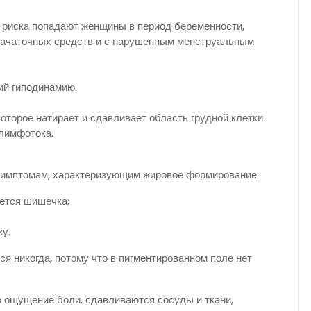
 риска попадают женщины в период беременности,
зачаточных средств и с нарушенным менструальным
й гиподинамию.
оторое натирает и сдавливает область грудной клетки.
лимфотока.
 симптомам, характеризующим жировое формирование:
ается шишечка;
жу.
я никогда, потому что в пигментированном поле нет
 ощущение боли, сдавливаются сосуды и ткани,