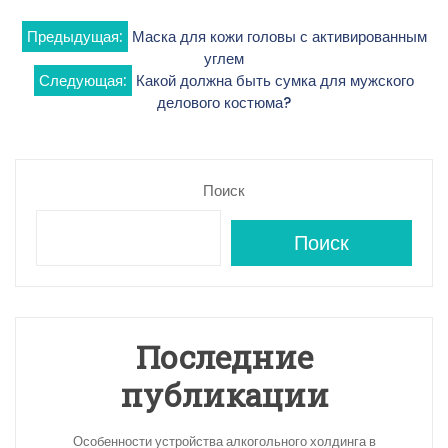
Навигация
Предыдущая:
Маска для кожи головы с активированным
углем
по
Следующая:
Какой должна быть сумка для мужского
делового костюма?
записям
Поиск
Поиск
Последние
публикации
Особенности устройства алкогольного холдинга в