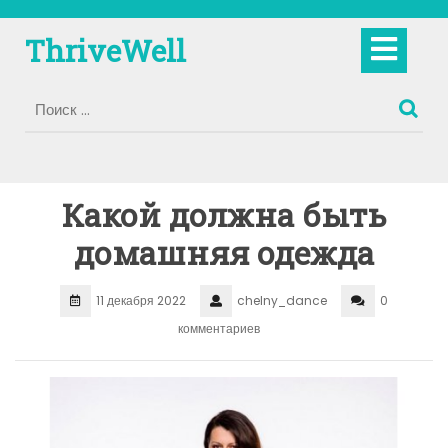
Перейти
к
Кно
ThriveWell
содержимому
Отк
Какой должна быть
домашняя одежда
11 декабря 2022
chelny_dance
0
комментариев