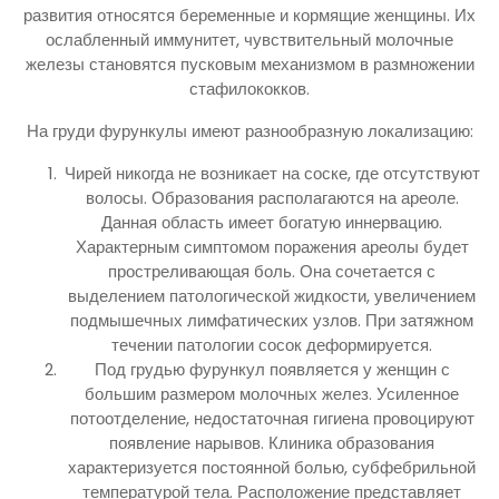
развития относятся беременные и кормящие женщины. Их
ослабленный иммунитет, чувствительный молочные
железы становятся пусковым механизмом в размножении
стафилококков.
На груди фурункулы имеют разнообразную локализацию:
Чирей никогда не возникает на соске, где отсутствуют
волосы. Образования располагаются на ареоле.
Данная область имеет богатую иннервацию.
Характерным симптомом поражения ареолы будет
простреливающая боль. Она сочетается с
выделением патологической жидкости, увеличением
подмышечных лимфатических узлов. При затяжном
течении патологии сосок деформируется.
Под грудью фурункул появляется у женщин с
большим размером молочных желез. Усиленное
потоотделение, недостаточная гигиена провоцируют
появление нарывов. Клиника образования
характеризуется постоянной болью, субфебрильной
температурой тела. Расположение представляет