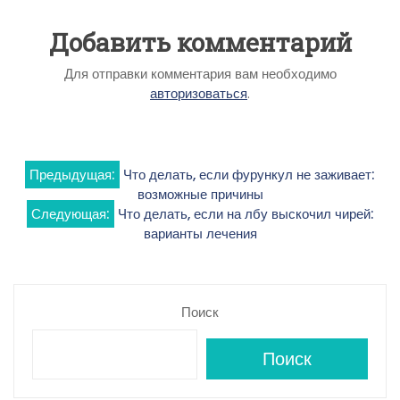
Добавить комментарий
Для отправки комментария вам необходимо
авторизоваться
.
Навигация
Предыдущая:
Что делать, если фурункул не заживает:
возможные причины
по
Следующая:
Что делать, если на лбу выскочил чирей:
варианты лечения
записям
Поиск
Поиск