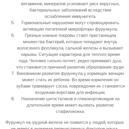
витаминов, минералов усиливают риск вирусных,
бактериальных заболеваний вследствие
ослабленния иммунитета.
Гормональные нарушения могут спровоцировать
активацию патогенной микрофлоры фурункула.
Грязные кожные покровы стают пристанищем
множества бактерий, которые попадают внутрь
волосяного фолликула, сальной железы и вызывают
нарывы. Ситуация характерна для теплого время
года. Человек сильно потеет, редко принимает душ,
что становится причиной развития образования груди.
Виновником развития фурункула у кормящих женщин
может стать их ребенок. Во время кормления он
зубами травмирует соски, повреждения их становятся
входными воротами для инфекции.
Назначение цитостатиков и глюкокортикоидов на
длительное время может вызвать развитие
стафилококка.
Фурункул на грудной железе не появится у людей, которые
не имеют в анамнезе перечисленных факторов риска.