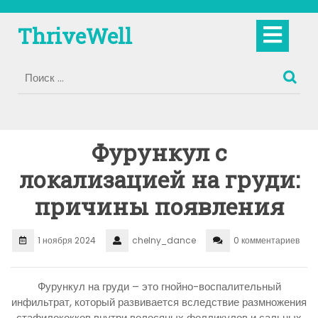
Перейти
к
Кно
ThriveWell
содержимому
Отк
Фурункул с
локализацией на груди:
причины появления
1 ноября 2024
chelny_dance
0 комментариев
Фурункул на груди – это гнойно-воспалительный
инфильтрат, который развивается вследствие размножения
стафилококков внутри волосяных фолликулов и сальных