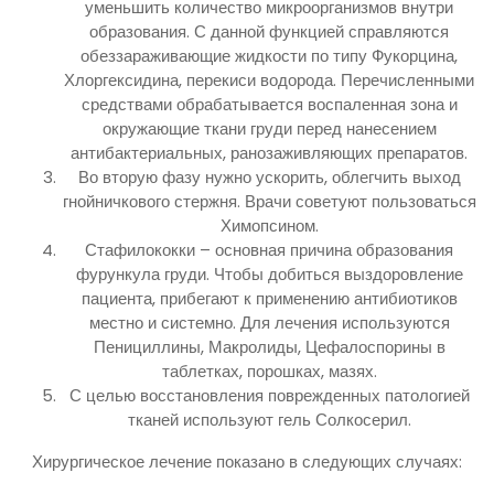
уменьшить количество микроорганизмов внутри
образования. С данной функцией справляются
обеззараживающие жидкости по типу Фукорцина,
Хлоргексидина, перекиси водорода. Перечисленными
средствами обрабатывается воспаленная зона и
окружающие ткани груди перед нанесением
антибактериальных, ранозаживляющих препаратов.
Во вторую фазу нужно ускорить, облегчить выход
гнойничкового стержня. Врачи советуют пользоваться
Химопсином.
Стафилококки – основная причина образования
фурункула груди. Чтобы добиться выздоровление
пациента, прибегают к применению антибиотиков
местно и системно. Для лечения используются
Пенициллины, Макролиды, Цефалоспорины в
таблетках, порошках, мазях.
С целью восстановления поврежденных патологией
тканей используют гель Солкосерил.
Хирургическое лечение показано в следующих случаях: