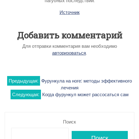
пагубных последствий.
Источник
Добавить комментарий
Для отправки комментария вам необходимо
авторизоваться
.
Навигация
Предыдущая:
Фурункула на ноге: методы эффективного
лечения
по
Следующая:
Когда фурункул может рассосаться сам
записям
Поиск
Поиск