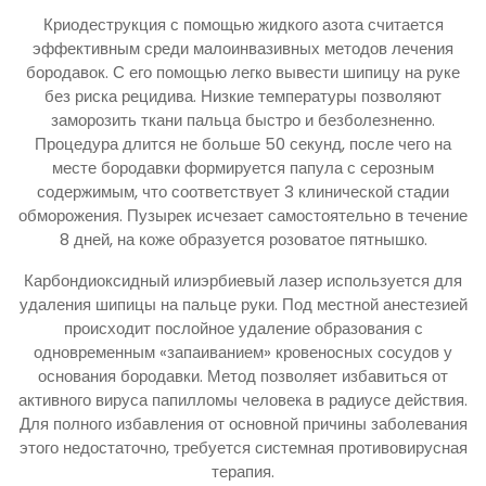
Криодеструкция с помощью жидкого азота считается
эффективным среди малоинвазивных методов лечения
бородавок. С его помощью легко вывести шипицу на руке
без риска рецидива. Низкие температуры позволяют
заморозить ткани пальца быстро и безболезненно.
Процедура длится не больше 50 секунд, после чего на
месте бородавки формируется папула с серозным
содержимым, что соответствует 3 клинической стадии
обморожения. Пузырек исчезает самостоятельно в течение
8 дней, на коже образуется розоватое пятнышко.
Карбондиоксидный илиэрбиевый лазер используется для
удаления шипицы на пальце руки. Под местной анестезией
происходит послойное удаление образования с
одновременным «запаиванием» кровеносных сосудов у
основания бородавки. Метод позволяет избавиться от
активного вируса папилломы человека в радиусе действия.
Для полного избавления от основной причины заболевания
этого недостаточно, требуется системная противовирусная
терапия.