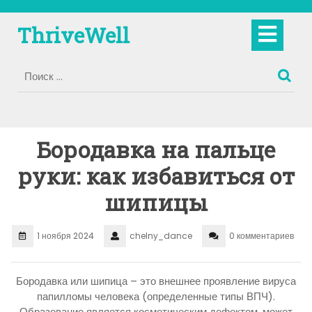
Перейти
к
Кно
ThriveWell
содержимому
Отк
Бородавка на пальце
руки: как избавиться от
шипицы
1 ноября 2024
chelny_dance
0 комментариев
Бородавка или шипица – это внешнее проявление вируса
папилломы человека (определенные типы ВПЧ).
Образование является косметическим дефектом, может