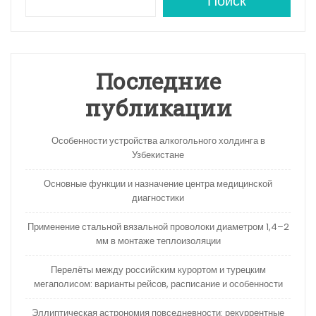
A
a
kl
в
Поиск
p
m
a
и
p
s
ть
s
Последние
ni
публикации
ki
Особенности устройства алкогольного холдинга в
Узбекистане
Основные функции и назначение центра медицинской
диагностики
Применение стальной вязальной проволоки диаметром 1,4–2
мм в монтаже теплоизоляции
Перелёты между российским курортом и турецким
мегаполисом: варианты рейсов, расписание и особенности
Эллиптическая астрономия повседневности: рекуррентные