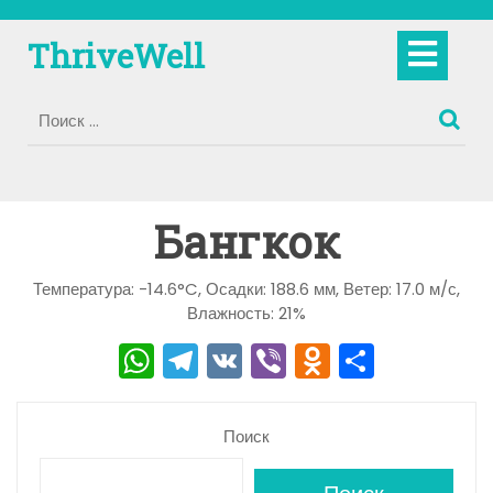
Перейти
к
Кно
ThriveWell
содержимому
Отк
Бангкок
Температура: -14.6°C, Осадки: 188.6 мм, Ветер: 17.0 м/с,
Влажность: 21%
W
T
V
Vi
O
О
h
el
K
b
d
тп
a
e
er
n
р
Поиск
ts
gr
o
а