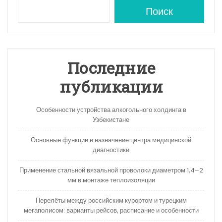
A
a
kl
в
Поиск
p
m
a
и
p
s
ть
s
Последние
ni
публикации
ki
Особенности устройства алкогольного холдинга в
Узбекистане
Основные функции и назначение центра медицинской
диагностики
Применение стальной вязальной проволоки диаметром 1,4–2
мм в монтаже теплоизоляции
Перелёты между российским курортом и турецким
мегаполисом: варианты рейсов, расписание и особенности