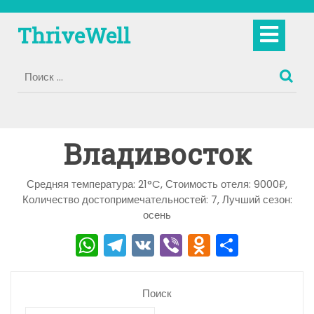
Перейти
к
Кно
ThriveWell
содержимому
Отк
Владивосток
Средняя температура: 21°C, Стоимость отеля: 9000₽,
Количество достопримечательностей: 7, Лучший сезон:
осень
W
T
V
Vi
O
О
h
el
K
b
d
тп
a
e
er
n
р
Поиск
ts
gr
o
а