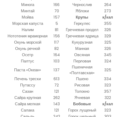
Минога
166
Чернослив
264
Минтай
70
Яблоки
273
Мойва
157
Крупы
к/кал
Морская капуста
5
Геркулес
355
Налим
81
Гречневая продел
326
Нототения мраморная
156
Гречневая ядрица
329
Окунь морской
117
Кукурузная
325
Окунь речной
82
Манная
326
Осетр
164
Овсяная
345
Палтус
103
Перловая
324
Пшеничная
Паста «Океан»
137
325
«Полтавская»
Печень трески
613
Пшено
334
Путассу
72
Рисовая
323
Сазан
121
Толокно
357
Сайра крупная
262
Ячневая
322
Сайра мелкая
143
Бобовые
к/кал
Салака
121
Горох лущеный
323
Сельдь
242
Горох цельный
303