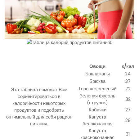
Овощи
к/кал
Баклажаны
24
Брюква
37
Горошек зеленый
72
Эта таблица поможет Вам
Зеленая фасоль
сориентироваться в
32
(стручок)
калорийности некоторых
Кабачки
27
продуктов и подобрать
оптимальный для себя рацион
Капуста
28
питания.
белокочанная
Капуста
31
краснокочанная