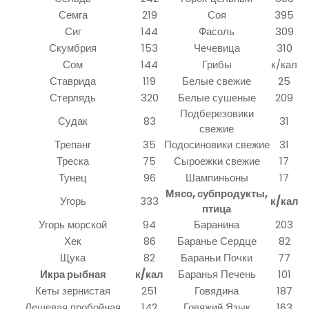
Семга
219
Соя
395
Сиг
144
Фасоль
309
Скумбрия
153
Чечевица
310
Сом
144
Грибы
к/кал
Ставрида
119
Белые свежие
25
Стерлядь
320
Белые сушеные
209
Подберезовики
Судак
83
31
свежие
Трепанг
35
Подосиновики свежие
31
Треска
75
Сыроежки свежие
17
Тунец
96
Шампиньоны
17
Мясо, субпродукты,
Угорь
333
к/кал
птица
Угорь морской
94
Баранина
203
Хек
86
Баранье Сердце
82
Щука
82
Бараньи Почки
77
Икра рыбная
к/кал
Баранья Печень
101
Кеты зернистая
251
Говядина
187
Лещевая пробойная
142
Говяжий Язык
163