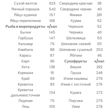
Сухой желток
623
Смородина красная
38
Яичный порошок
542
Смородина черная
40
Яйцо куриное
157
Финики
281
Яйцо перепелиное
168
Хурма
62
Рыба и морепродукты
к/кал
Черешня
52
Бычки
145
Черника
40
Горбуша
147
Шелковица
53
Кальмар
75
Шиповник свежий
101
Камбала
88
Шиповник сушеный
253
Карась
87
Яблоки
46
Карп
96
Сухофрукты
к/кал
Кета
138
Вишня
292
Корюшка
91
Груша
246
Краб
69
Изюм кишмиш
279
Креветка
83
Изюм с косточкой
276
Креветка
134
Курага
272
дальневосточная
Ледяная
75
Персики
275
Лещ
105
Урюк
278