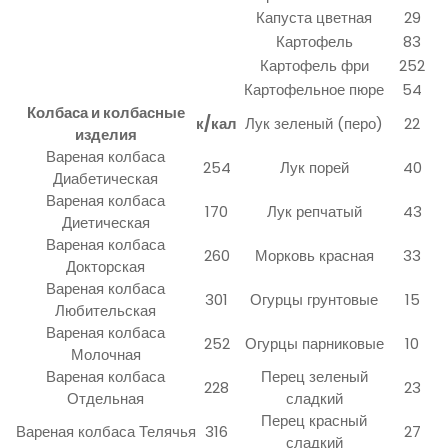
Капуста цветная
29
Картофель
83
Картофель фри
252
Картофельное пюре
54
Колбаса и колбасные
к/кал
Лук зеленый (перо)
22
изделия
Вареная колбаса
254
Лук порей
40
Диабетическая
Вареная колбаса
170
Лук репчатый
43
Диетическая
Вареная колбаса
260
Морковь красная
33
Докторская
Вареная колбаса
301
Огурцы грунтовые
15
Любительская
Вареная колбаса
252
Огурцы парниковые
10
Молочная
Вареная колбаса
Перец зеленый
228
23
Отдельная
сладкий
Перец красный
Вареная колбаса Телячья
316
27
сладкий