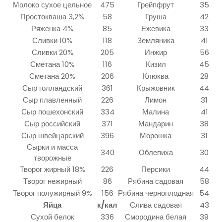
Молоко сухое цельное
475
Грейпфрут
35
Простокваша 3,2%
58
Груша
42
Ряженка 4%
85
Ежевика
33
Сливки 10%
118
Земляника
41
Сливки 20%
205
Инжир
56
Сметана 10%
116
Кизил
45
Сметана 20%
206
Клюква
28
Сыр голландский
361
Крыжовник
44
Сыр плавленный
226
Лимон
31
Сыр пошехонский
334
Малина
41
Сыр российский
371
Мандарин
38
Сыр швейцарский
396
Морошка
31
Сырки и масса
340
Облепиха
30
творожные
Творог жирный 18%
226
Персики
44
Творог нежирный
86
Рябина садовая
58
Творог полужирный 9%
156
Рябина черноплодная
54
Яйца
к/кал
Слива садовая
43
Сухой белок
336
Смородина белая
39