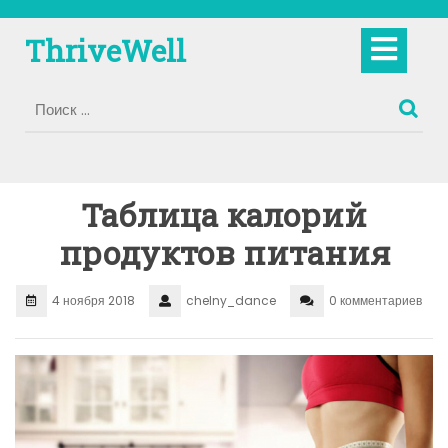
Перейти
к
Кно
ThriveWell
содержимому
Отк
Таблица калорий
продуктов питания
4 ноября 2018
chelny_dance
0 комментариев