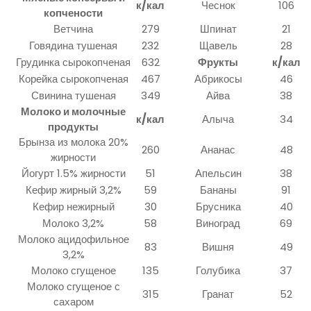
к/кал
Чеснок
106
копчености
Ветчина
279
Шпинат
21
Говядина тушеная
232
Щавель
28
Грудинка сырокопченая
632
Фрукты
к/кал
Корейка сырокопченая
467
Абрикосы
46
Свинина тушеная
349
Айва
38
Молоко и молочные
к/кал
Алыча
34
продукты
Брынза из молока 20%
260
Ананас
48
жирности
Йогурт 1.5% жирности
51
Апельсин
38
Кефир жирный 3,2%
59
Бананы
91
Кефир нежирный
30
Брусника
40
Молоко 3,2%
58
Виноград
69
Молоко ацидофильное
83
Вишня
49
3,2%
Молоко сгущеное
135
Голубика
37
Молоко сгущеное с
315
Гранат
52
сахаром