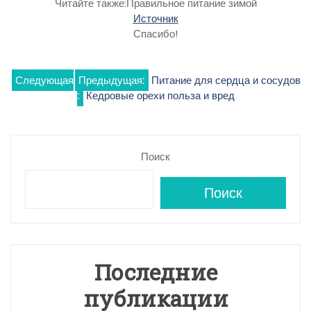
Читайте также:Правильное питание зимой
Источник
Спасибо!
Навигация
Следующая
Предыдущая:
Питание для сердца и сосудов
:
Кедровые орехи польза и вред
по
записям
Поиск
Поиск
Последние
публикации