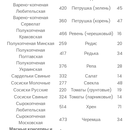
Варено-копченая
420
Петрушка (зелень)
45
Любительская
Варено-копченая
360
Петрушка (корень)
47
Сервелат
Полукопченая
466
Ревень (черешковый)
16
Краковская
Полукопченая Минская
259
Редис
20
Полукопченая
417
Редька
34
Полтавская
Полукопченая
376
Репа
28
Украинская
Сардельки Свиные
332
Салат
14
Сосиски Молочные
277
Свекла
48
Сосиски Русские
220
Томаты (грунтовые)
19
Сосиски Свиные
324
Томаты (парниковые)
14
Сырокопченая
514
Хрен
71
Любительская
Сырокопченая
473
Черемша
34
Московская
Мясные консервы и