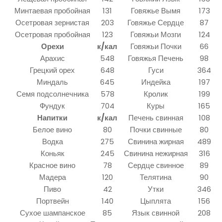
Минтаевая пробойная
131
Говяжье Вымя
173
Осетровая зернистая
203
Говяжье Сердце
87
Осетровая пробойная
123
Говяжьи Мозги
124
Орехи
к/кал
Говяжьи Почки
66
Арахис
548
Говяжья Печень
98
Грецкий орех
648
Гуси
364
Миндаль
645
Индейка
197
Семя подсолнечника
578
Кролик
199
Фундук
704
Куры
165
Напитки
к/кал
Печень свинная
108
Белое вино
80
Почки свинные
80
Водка
275
Свинина жирная
489
Коньяк
245
Свинина нежирная
316
Красное вино
78
Сердце свинное
89
Мадера
120
Телятина
90
Пиво
42
Утки
346
Портвейн
140
Цыплята
156
Сухое шампанское
85
Язык свинной
208