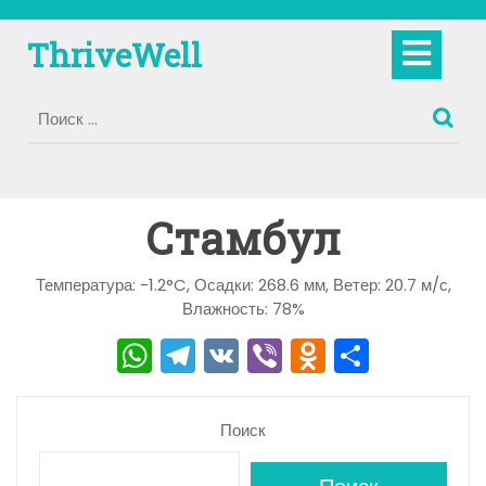
Перейти
к
Кно
ThriveWell
содержимому
Отк
Стамбул
Температура: -1.2°C, Осадки: 268.6 мм, Ветер: 20.7 м/с,
Влажность: 78%
W
T
V
Vi
O
О
h
el
K
b
d
тп
a
e
er
n
р
Поиск
ts
gr
o
а