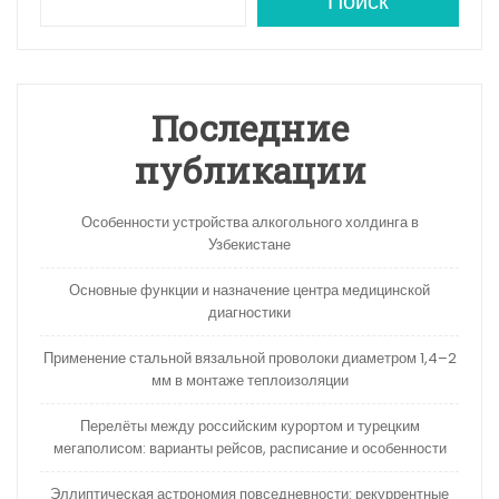
A
a
kl
в
Поиск
p
m
a
и
p
s
ть
s
Последние
ni
публикации
ki
Особенности устройства алкогольного холдинга в
Узбекистане
Основные функции и назначение центра медицинской
диагностики
Применение стальной вязальной проволоки диаметром 1,4–2
мм в монтаже теплоизоляции
Перелёты между российским курортом и турецким
мегаполисом: варианты рейсов, расписание и особенности
Эллиптическая астрономия повседневности: рекуррентные