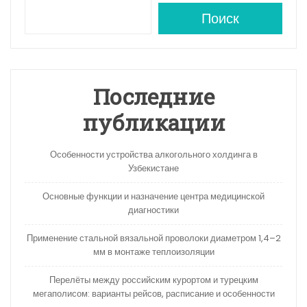
ts
gr
o
а
A
a
kl
в
Поиск
p
m
a
и
p
s
ть
s
Последние
ni
публикации
ki
Особенности устройства алкогольного холдинга в
Узбекистане
Основные функции и назначение центра медицинской
диагностики
Применение стальной вязальной проволоки диаметром 1,4–2
мм в монтаже теплоизоляции
Перелёты между российским курортом и турецким
мегаполисом: варианты рейсов, расписание и особенности