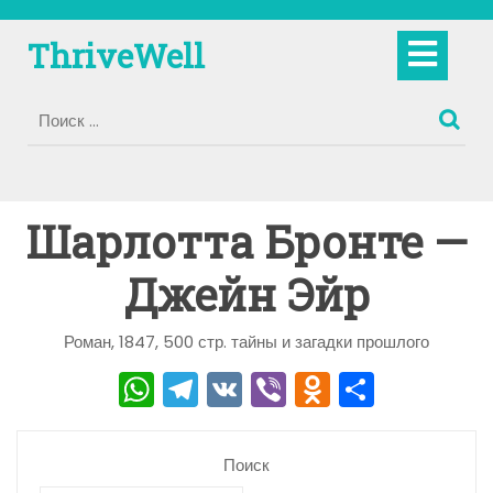
Перейти
к
Кно
ThriveWell
содержимому
Отк
Шарлотта Бронте —
Джейн Эйр
Роман, 1847, 500 стр. тайны и загадки прошлого
W
T
V
Vi
O
О
h
el
K
b
d
тп
a
e
er
n
р
Поиск