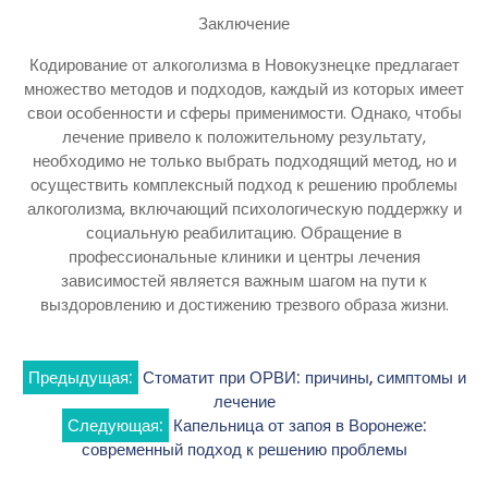
Заключение
Кодирование от алкоголизма в Новокузнецке предлагает
множество методов и подходов, каждый из которых имеет
свои особенности и сферы применимости. Однако, чтобы
лечение привело к положительному результату,
необходимо не только выбрать подходящий метод, но и
осуществить комплексный подход к решению проблемы
алкоголизма, включающий психологическую поддержку и
социальную реабилитацию. Обращение в
профессиональные клиники и центры лечения
зависимостей является важным шагом на пути к
выздоровлению и достижению трезвого образа жизни.
Навигация
Предыдущая:
Стоматит при ОРВИ: причины, симптомы и
лечение
по
Следующая:
Капельница от запоя в Воронеже:
современный подход к решению проблемы
записям