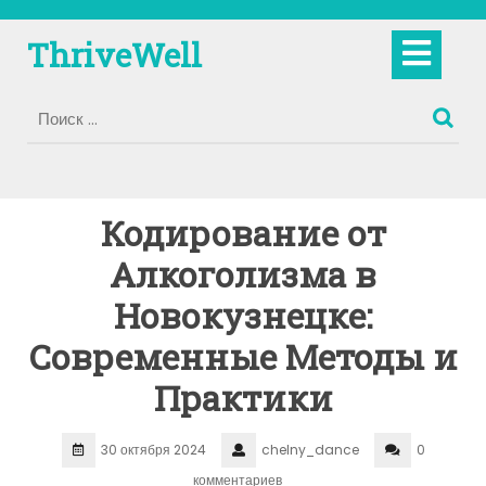
Перейти
к
Кно
ThriveWell
содержимому
Отк
Кодирование от
Алкоголизма в
Новокузнецке:
Современные Методы и
Практики
30 октября 2024
chelny_dance
0
комментариев