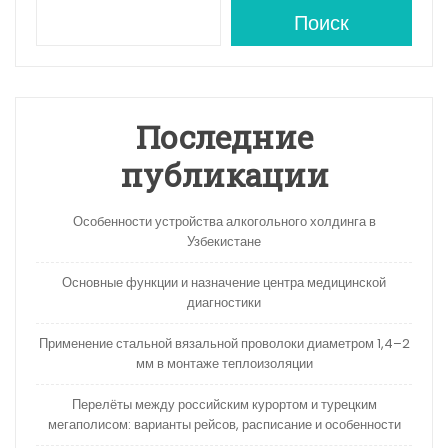
A
a
kl
в
Поиск
p
m
a
и
p
s
ть
s
Последние
ni
публикации
ki
Особенности устройства алкогольного холдинга в
Узбекистане
Основные функции и назначение центра медицинской
диагностики
Применение стальной вязальной проволоки диаметром 1,4–2
мм в монтаже теплоизоляции
Перелёты между российским курортом и турецким
мегаполисом: варианты рейсов, расписание и особенности