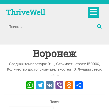
Перейти
к
Кно
ThriveWell
содержимому
Отк
Воронеж
Средняя температура: 0°C, Стоимость отеля: 15000₽,
Количество достопримечательностей: 10, Лучший сезон:
весна
W
T
V
Vi
O
О
h
el
K
b
d
тп
a
e
er
n
р
Поиск
ts
gr
o
а