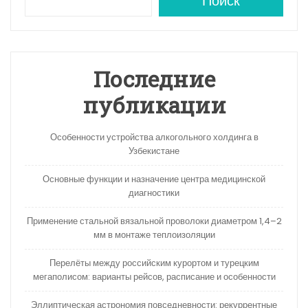
A
a
kl
в
Поиск
p
m
a
и
p
s
ть
s
Последние
ni
публикации
ki
Особенности устройства алкогольного холдинга в
Узбекистане
Основные функции и назначение центра медицинской
диагностики
Применение стальной вязальной проволоки диаметром 1,4–2
мм в монтаже теплоизоляции
Перелёты между российским курортом и турецким
мегаполисом: варианты рейсов, расписание и особенности
Эллиптическая астрономия повседневности: рекуррентные