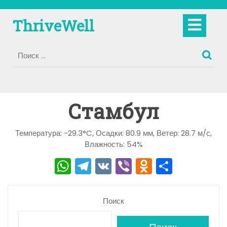
Перейти
к
Кно
ThriveWell
содержимому
Отк
Стамбул
Температура: -29.3°C, Осадки: 80.9 мм, Ветер: 28.7 м/с,
Влажность: 54%
W
T
V
Vi
O
О
h
el
K
b
d
тп
a
e
er
n
р
Поиск
ts
gr
o
а