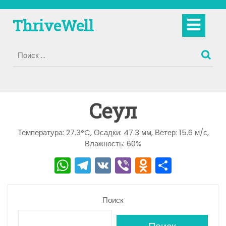
Перейти
к
Кно
ThriveWell
содержимому
Отк
Сеул
Температура: 27.3°C, Осадки: 47.3 мм, Ветер: 15.6 м/с,
Влажность: 60%
W
T
V
Vi
O
О
h
el
K
b
d
тп
a
e
er
n
р
Поиск
ts
gr
o
а