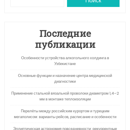
A
a
kl
в
Поиск
p
m
a
и
p
s
ть
s
Последние
ni
публикации
ki
Особенности устройства алкогольного холдинга в
Узбекистане
Основные функции и назначение центра медицинской
диагностики
Применение стальной вязальной проволоки диаметром 1,4–2
мм в монтаже теплоизоляции
Перелёты между российским курортом и турецким
мегаполисом: варианты рейсов, расписание и особенности
Эллиптическая астрономия повседневности: рекуррентные