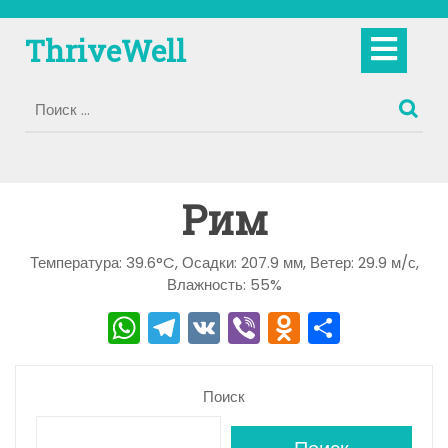
Перейти
к
Кно
ThriveWell
содержимому
Отк
Рим
Температура: 39.6°C, Осадки: 207.9 мм, Ветер: 29.9 м/с,
Влажность: 55%
W
T
V
Vi
O
О
h
el
K
b
d
тп
a
e
er
n
р
Поиск
ts
gr
o
а