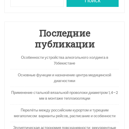
A
a
kl
в
Поиск
p
m
a
и
p
s
ть
s
Последние
ni
публикации
ki
Особенности устройства алкогольного холдинга в
Узбекистане
Основные функции и назначение центра медицинской
диагностики
Применение стальной вязальной проволоки диаметром 1,4–2
мм в монтаже теплоизоляции
Перелёты между российским курортом и турецким
мегаполисом: варианты рейсов, расписание и особенности
Эллиптическая астрономия повседневности: рекуррентные