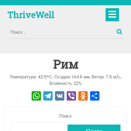
Перейти
к
Кно
ThriveWell
содержимому
Отк
Рим
Температура: 42.5°C, Осадки: 144.6 мм, Ветер: 7.5 м/с,
Влажность: 22%
W
T
V
Vi
O
О
h
el
K
b
d
тп
a
e
er
n
р
Поиск
ts
gr
o
а