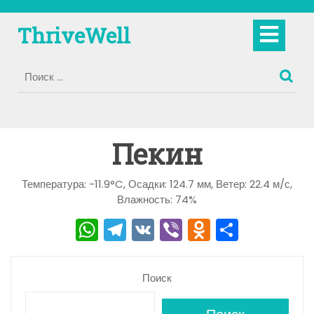
Перейти
к
Кно
ThriveWell
содержимому
Отк
Пекин
Температура: -11.9°C, Осадки: 124.7 мм, Ветер: 22.4 м/с,
Влажность: 74%
W
T
V
Vi
O
О
h
el
K
b
d
тп
a
e
er
n
р
Поиск
ts
gr
o
а