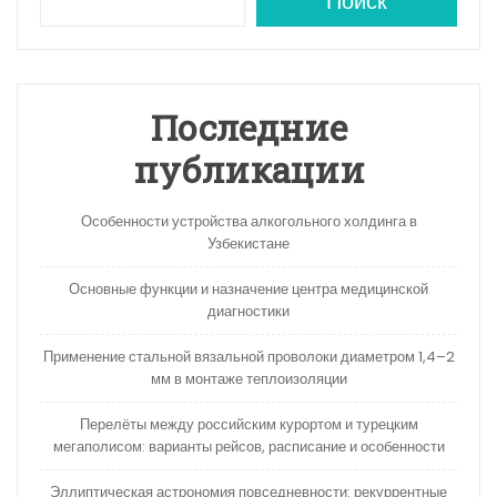
A
a
kl
в
Поиск
p
m
a
и
p
s
ть
s
Последние
ni
публикации
ki
Особенности устройства алкогольного холдинга в
Узбекистане
Основные функции и назначение центра медицинской
диагностики
Применение стальной вязальной проволоки диаметром 1,4–2
мм в монтаже теплоизоляции
Перелёты между российским курортом и турецким
мегаполисом: варианты рейсов, расписание и особенности
Эллиптическая астрономия повседневности: рекуррентные