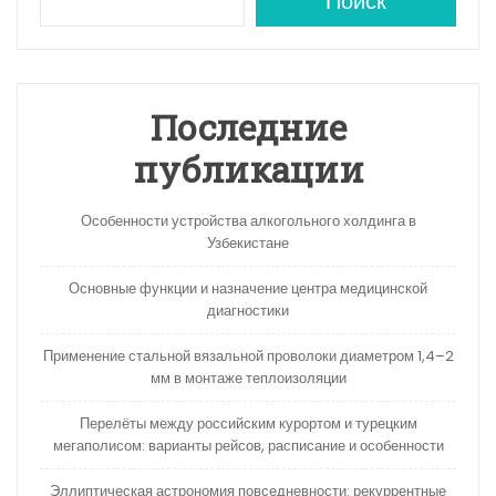
A
a
kl
в
Поиск
p
m
a
и
p
s
ть
s
Последние
ni
публикации
ki
Особенности устройства алкогольного холдинга в
Узбекистане
Основные функции и назначение центра медицинской
диагностики
Применение стальной вязальной проволоки диаметром 1,4–2
мм в монтаже теплоизоляции
Перелёты между российским курортом и турецким
мегаполисом: варианты рейсов, расписание и особенности
Эллиптическая астрономия повседневности: рекуррентные