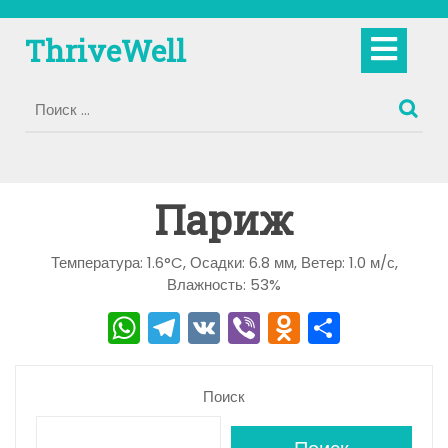
Перейти
к
Кно
ThriveWell
содержимому
Отк
Париж
Температура: 1.6°C, Осадки: 6.8 мм, Ветер: 1.0 м/с,
Влажность: 53%
W
T
V
Vi
O
О
h
el
K
b
d
тп
a
e
er
n
р
Поиск
ts
gr
o
а