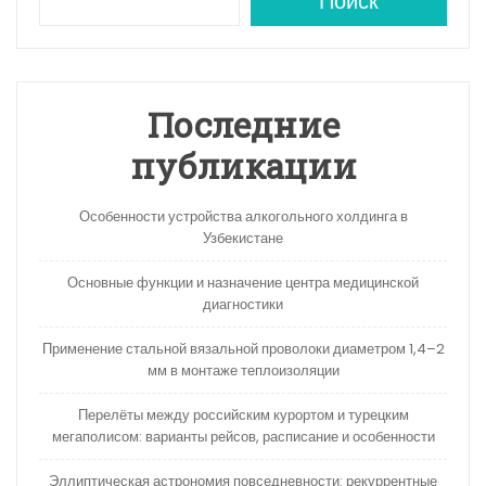
A
a
kl
в
Поиск
p
m
a
и
p
s
ть
s
Последние
ni
публикации
ki
Особенности устройства алкогольного холдинга в
Узбекистане
Основные функции и назначение центра медицинской
диагностики
Применение стальной вязальной проволоки диаметром 1,4–2
мм в монтаже теплоизоляции
Перелёты между российским курортом и турецким
мегаполисом: варианты рейсов, расписание и особенности
Эллиптическая астрономия повседневности: рекуррентные